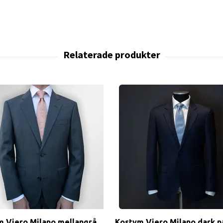
m Viero Milano mellangrå
Kostym Viero Milano dark n