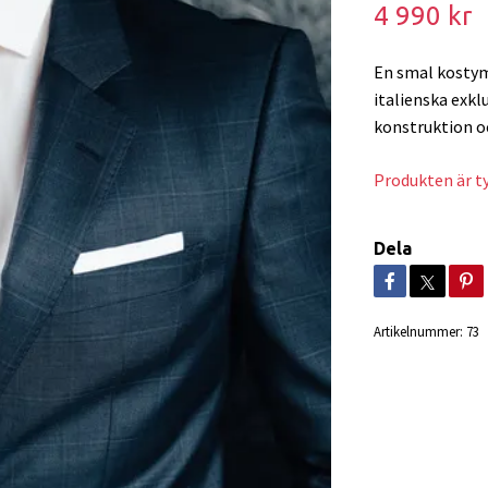
4 990 kr
En smal kostym 
italienska exkl
konstruktion oc
Produkten är tyv
Dela
Artikelnummer:
73