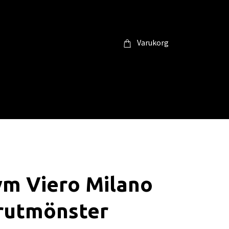
Varukorg
ym Viero Milano
rutmönster