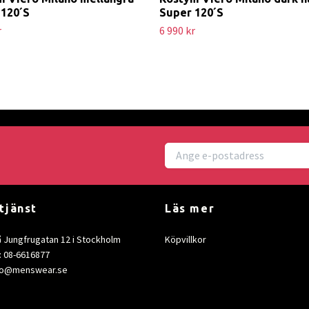
 120´S
Super 120´S
r
6 990 kr
tjänst
Läs mer
å Jungfrugatan 12 i Stockholm
Köpvillkor
: 08-6616877
fo@menswear.se