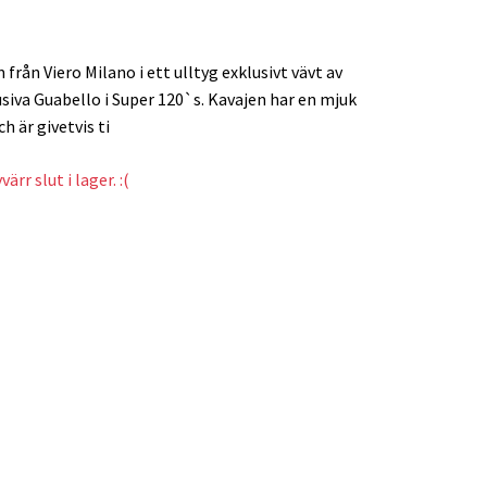
från Viero Milano i ett ulltyg exklusivt vävt av
usiva Guabello i Super 120`s. Kavajen har en mjuk
h är givetvis ti
ärr slut i lager. :(