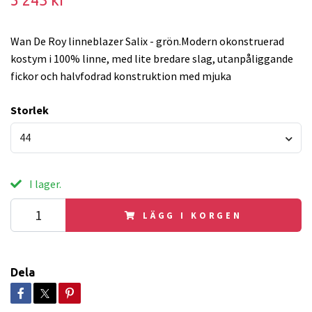
5 243 kr
Wan De Roy linneblazer Salix - grön.Modern okonstruerad
kostym i 100% linne, med lite bredare slag, utanpåliggande
fickor och halvfodrad konstruktion med mjuka
Storlek
44
I lager.
LÄGG I KORGEN
Dela