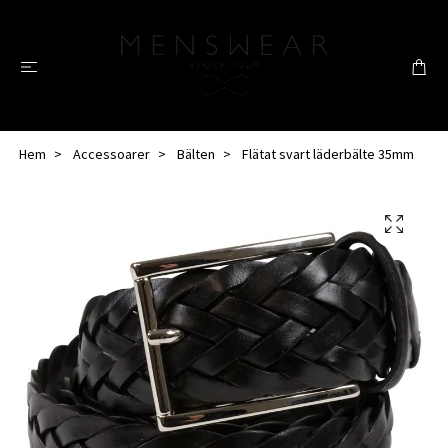
Hem
Accessoarer
Bälten
Flätat svart läderbälte 35mm