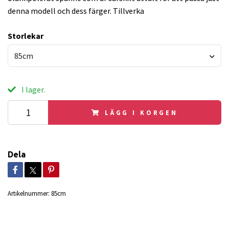
denna modell och dess färger. Tillverka
Storlekar
85cm
I lager.
LÄGG I KORGEN
Dela
Artikelnummer:
85cm