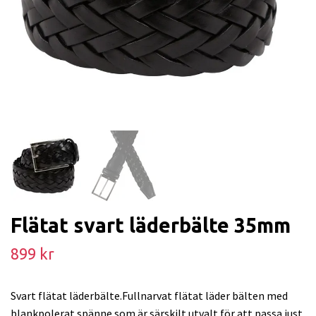
Flätat svart läderbälte 35mm
899 kr
Svart flätat läderbälte.Fullnarvat flätat läder bälten med
blankpolerat spänne som är särskilt utvalt för att passa just