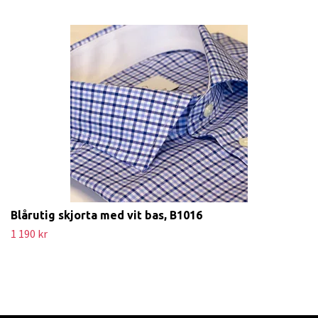
Blårutig skjorta med vit bas, B1016
1 190 kr