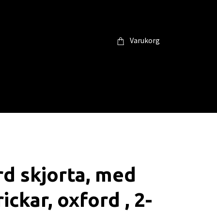
Varukorg
d skjorta, med
ickar, oxford , 2-