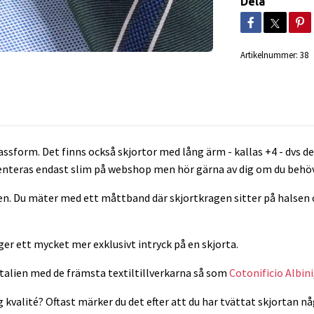
Dela
Artikelnummer:
38
assform. Det finns också skjortor med lång ärm - kallas +4 - dvs d
enteras endast slim på webshop men hör gärna av dig om du behöv
. Du mäter med ett måttband där skjortkragen sitter på halsen och 
er ett mycket mer exklusivt intryck på en skjorta.
 Italien med de främsta textiltillverkarna så som
Cotonificio Albini
g kvalité? Oftast märker du det efter att du har tvättat skjortan nå