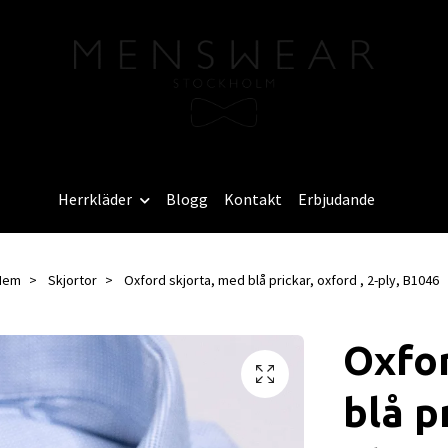
Herrkläder
Blogg
Kontakt
Erbjudande
Hem
Skjortor
Oxford skjorta, med blå prickar, oxford , 2-ply, B1046
Oxfor
blå pr