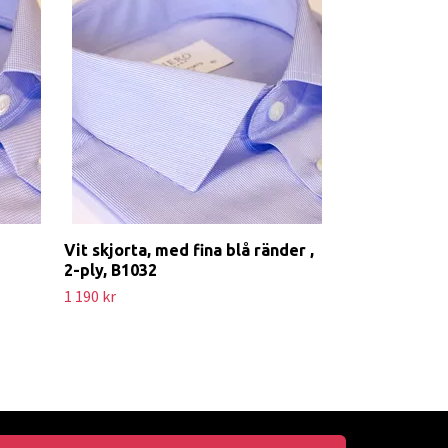
Vit skjorta, med fina blå ränder ,
Ljusblå skjor
2-ply, B1032
B1006
1 190 kr
1 190 kr