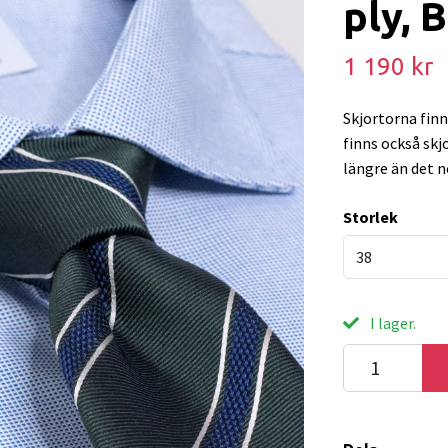
ply, 
1 190 kr
Skjortorna finn
finns också skj
längre än det n
Storlek
38
I lager.