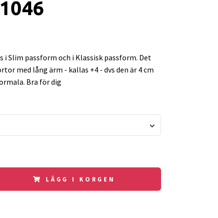
B1046
s i Slim passform och i Klassisk passform. Det
ortor med lång ärm - kallas +4 - dvs den är 4 cm
ormala. Bra för dig
LÄGG I KORGEN