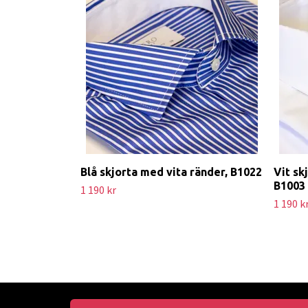
Blå skjorta med vita ränder, B1022
Vit sk
B1003
1 190 kr
1 190 k