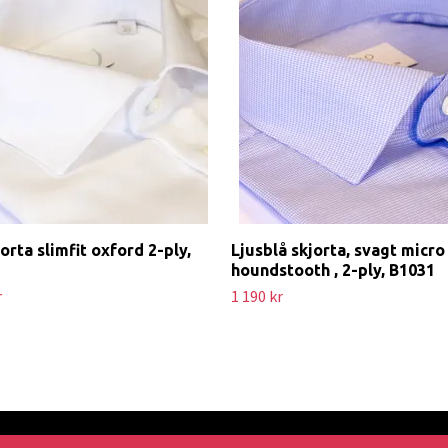
jorta slimfit oxford 2-ply,
Ljusblå skjorta, svagt micro
houndstooth , 2-ply, B1031
r
1 190 kr