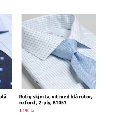
blå
Rutig skjorta, vit med blå rutor,
Skjorta Basto
oxford , 2-ply, B1051
1 390 kr
1 190 kr