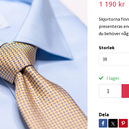
1 190 kr
Skjortorna finn
presenteras en
du behöver någ
Storlek
38
I lager.
Dela