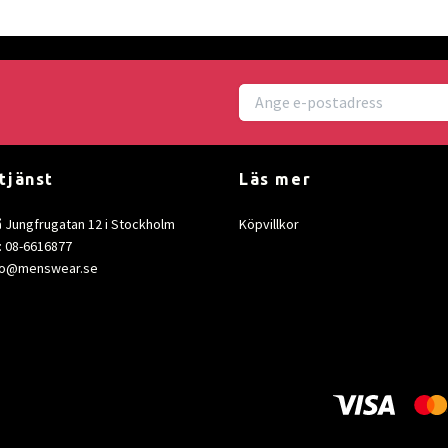
tjänst
Läs mer
å Jungfrugatan 12 i Stockholm
Köpvillkor
: 08-6616877
fo@menswear.se