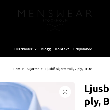
Herrkläder
Blogg
Kontakt
Erbjudande
Hem
Skjortor
Ljusblå skjorta twill, 2-ply, B1005
Ljusbl
ply, 