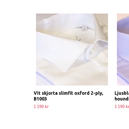
Vit skjorta slimfit oxford 2-ply,
Ljusbl
B1003
hounds
1 190 kr
1 190 k