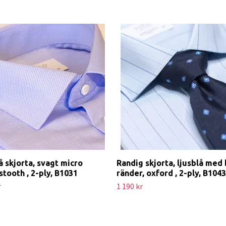
å skjorta, svagt micro
Randig skjorta, ljusblå med 
tooth , 2-ply, B1031
ränder, oxford , 2-ply, B1043
r
1 190 kr