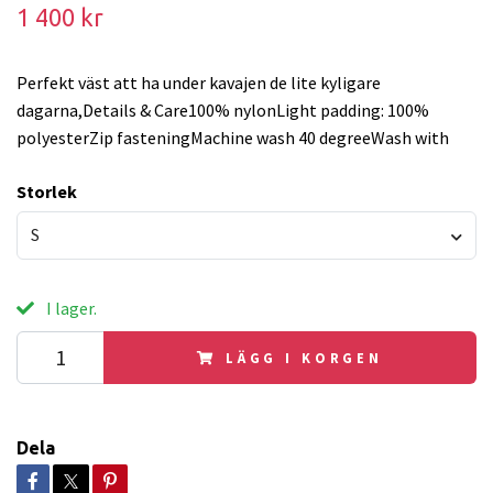
1 400 kr
Perfekt väst att ha under kavajen de lite kyligare
dagarna,Details & Care100% nylonLight padding: 100%
polyesterZip fasteningMachine wash 40 degreeWash with
Storlek
S
I lager.
LÄGG I KORGEN
Dela