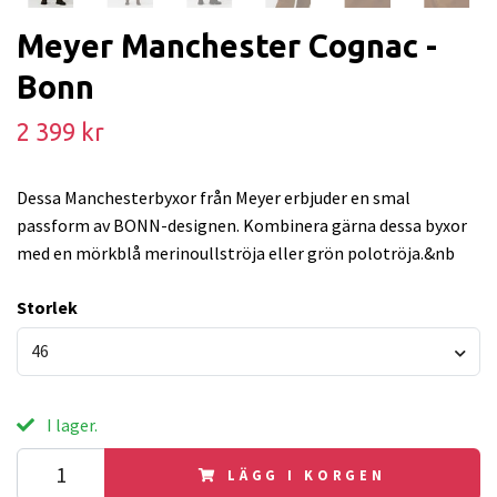
Meyer Manchester Cognac -
Bonn
2 399 kr
Dessa Manchesterbyxor från Meyer erbjuder en smal
passform av BONN-designen. Kombinera gärna dessa byxor
med en mörkblå merinoullströja eller grön polotröja.&nb
Storlek
46
I lager.
LÄGG I KORGEN