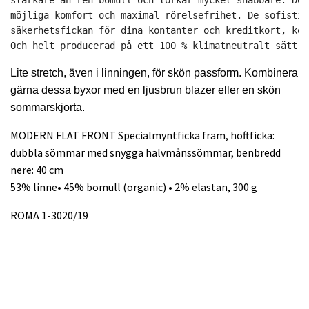
möjliga komfort och maximal rörelsefrihet. De sofistik
säkerhetsfickan för dina kontanter och kreditkort, kom
Och helt producerad på ett 100 % klimatneutralt sätt, 
Lite stretch, även i linningen, för skön passform. Kombinera
gärna dessa byxor med en ljusbrun blazer eller en skön
sommarskjorta.
MODERN FLAT FRONT Specialmyntficka fram, höftficka:
dubbla sömmar med snygga halvmånssömmar, benbredd
nere: 40 cm
53% linne• 45% bomull (organic) • 2% elastan, 300 g
ROMA 1-3020/19