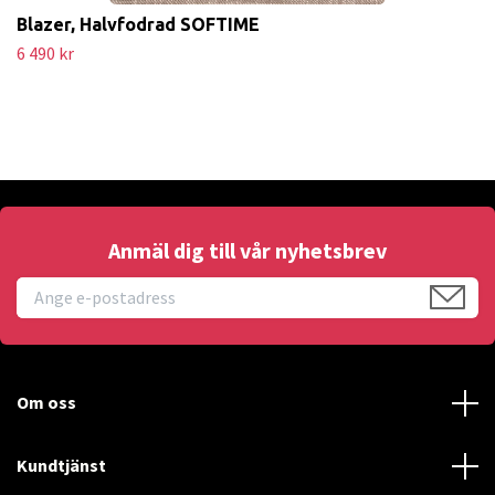
Blazer, Halvfodrad SOFTIME
6 490 kr
Anmäl dig till vår nyhetsbrev
Om oss
Kundtjänst