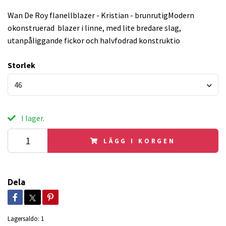
Wan De Roy flanellblazer - Kristian - brunrutigModern
okonstruerad blazer i linne, med lite bredare slag,
utanpåliggande fickor och halvfodrad konstruktio
Storlek
46
I lager.
LÄGG I KORGEN
Dela
Lagersaldo:
1