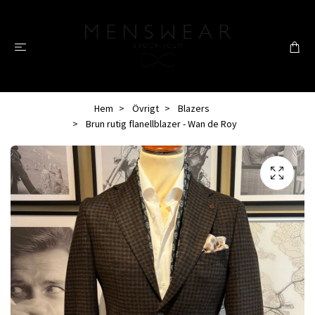
Hem
Övrigt
Blazers
Brun rutig flanellblazer - Wan de Roy