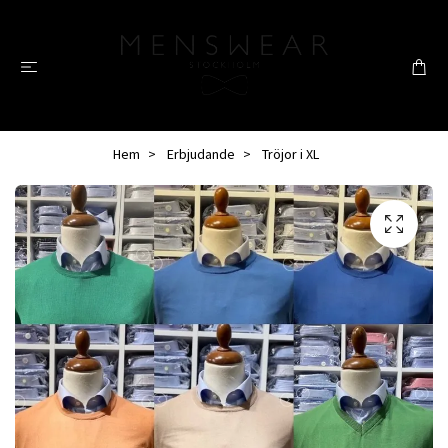
Hem
Erbjudande
Tröjor i XL