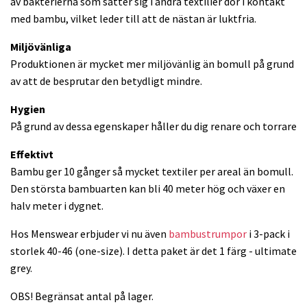
av bakterierna som sätter sig i andra textilier dör i kontakt
med bambu, vilket leder till att de nästan är luktfria.
Miljövänliga
Produktionen är mycket mer miljövänlig än bomull på grund
av att de besprutar den betydligt mindre.
Hygien
På grund av dessa egenskaper håller du dig renare och torrare
Effektivt
Bambu ger 10 gånger så mycket textiler per areal än bomull.
Den största bambuarten kan bli 40 meter hög och växer en
halv meter i dygnet.
Hos Menswear erbjuder vi nu även
bambustrumpor
i 3-pack i
storlek 40-46 (one-size). I detta paket är det 1 färg - ultimate
grey.
OBS! Begränsat antal på lager.