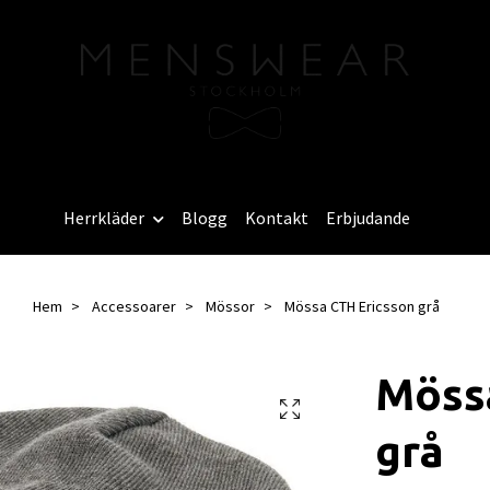
Herrkläder
Blogg
Kontakt
Erbjudande
Hem
Accessoarer
Mössor
Mössa CTH Ericsson grå
Möss
grå