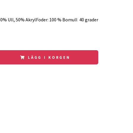
0% Ull, 50% AkrylFoder: 100 % Bomull 40 grader
LÄGG I KORGEN