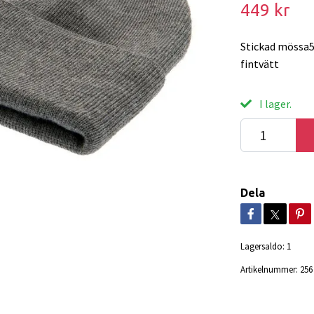
449 kr
Stickad mössa5
fintvätt
I lager.
Dela
Lagersaldo:
1
Artikelnummer:
256