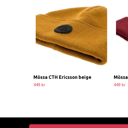
Mössa CTH Ericsson beige
Mössa 
449 kr
449 kr