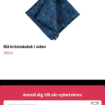
Blå bröstnäsduk i siden
399 kr
Anmäl dig till vår nyhetsbrev