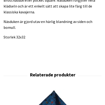
Bröstnäsduk eller pocket square. Näsduken förgyller hela
klädseln och är ett enkelt sätt att skapa lite färg till de
klassiska kavajerna.
Näsduken är gjord utav en härlig blandning av siden och
bomull.
Storlek 32x32