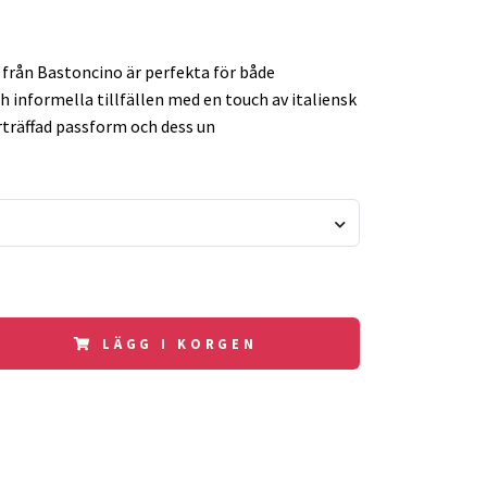
 från Bastoncino är perfekta för både
 informella tillfällen med en touch av italiensk
rträffad passform och dess un
LÄGG I KORGEN