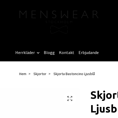
Herrkläder
Blogg
Kontakt
Erbjudande
Hem
Skjortor
Skjorta Bastoncino Ljusblå
Skjor
Ljusb