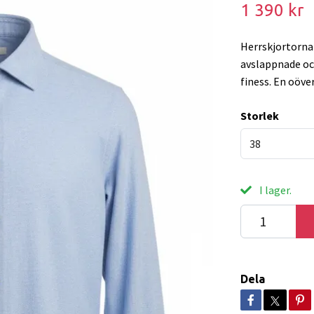
1 390 kr
Herrskjortorna
avslappnade och
finess. En oöve
Storlek
38
I lager.
Dela