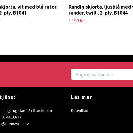
skjorta, vit med blå rutor,
Randig skjorta, ljusblå med 
 2-ply, B1041
ränder, twill , 2-ply, B1044
r
1 190 kr
tjänst
Läs mer
å Jungfrugatan 12 i Stockholm
Köpvillkor
: 08-6616877
fo@menswear.se