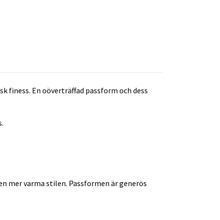
sk finess. En oöverträffad passform och dess
s.
 den mer varma stilen. Passformen är generös