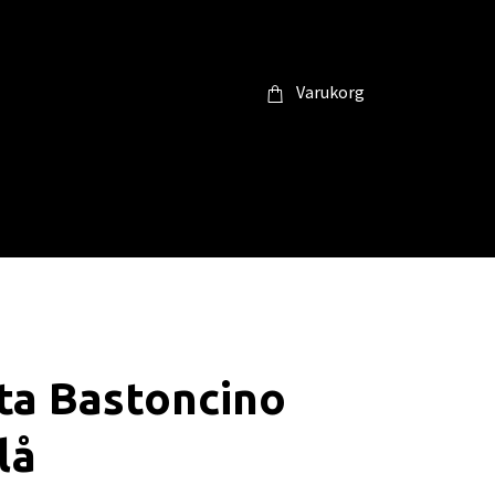
Varukorg
ta Bastoncino
lå