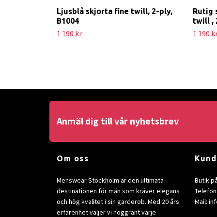
Ljusblå skjorta fine twill, 2-ply,
Rutig 
B1004
twill ,
1 190 kr
1 190 k
Anmäl dig till vår nyhetsbrev
Om oss
Kund
Menswear Stockholm är den ultimata
Butik p
destinationen för män som kräver elegans
Telefon
och hög kvalitet i sin garderob. Med 20 års
Mail:
in
erfarenhet väljer vi noggrant varje