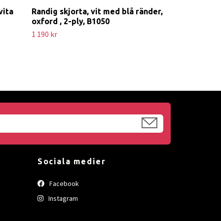
vita
Randig skjorta, vit med blå ränder,
Skjorta Bast
oxford , 2-ply, B1050
1 390 kr
1 190 kr
Sociala medier
Facebook
Instagram