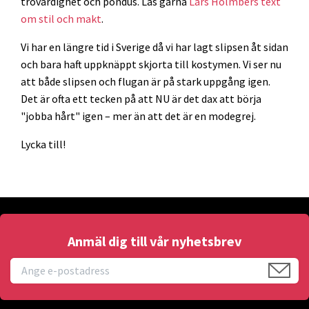
trovärdighet och pondus. Läs gärna
Lars Holmbers text
om stil och makt
.
Vi har en längre tid i Sverige då vi har lagt slipsen åt sidan
och bara haft uppknäppt skjorta till kostymen. Vi ser nu
att både slipsen och flugan är på stark uppgång igen.
Det är ofta ett tecken på att NU är det dax att börja
"jobba hårt" igen – mer än att det är en modegrej.
Lycka till!
Anmäl dig till vår nyhetsbrev