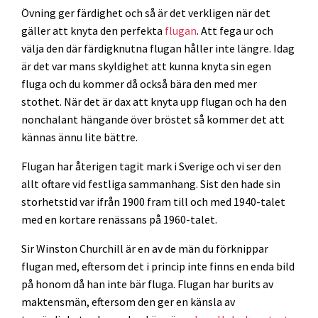
Övning ger färdighet och så är det verkligen när det
gäller att knyta den perfekta
flugan
. Att fega ur och
välja den där färdigknutna flugan håller inte längre. Idag
är det var mans skyldighet att kunna knyta sin egen
fluga och du kommer då också bära den med mer
stothet. När det är dax att knyta upp flugan och ha den
nonchalant hängande över bröstet så kommer det att
kännas ännu lite bättre.
Flugan har återigen tagit mark i Sverige och vi ser den
allt oftare vid festliga sammanhang. Sist den hade sin
storhetstid var ifrån 1900 fram till och med 1940-talet
med en kortare renässans på 1960-talet.
Sir Winston Churchill är en av de män du förknippar
flugan med, eftersom det i princip inte finns en enda bild
på honom då han inte bär fluga. Flugan har burits av
maktensmän, eftersom den ger en känsla av