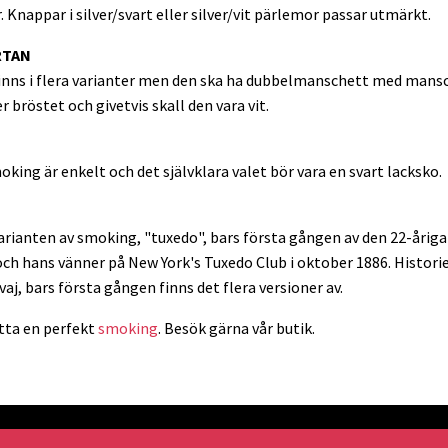
nappar i silver/svart eller silver/vit pärlemor passar utmärkt.
RTAN
inns i flera varianter men den ska ha dubbelmanschett med man
 bröstet och givetvis skall den vara vit.
moking är enkelt och det självklara valet bör vara en svart lacksko.
rianten av smoking, "tuxedo", bars första gången av den 22-årig
och hans vänner på New York's Tuxedo Club i oktober 1886. Histori
aj, bars första gången finns det flera versioner av.
itta en perfekt
smoking
. Besök gärna vår butik.