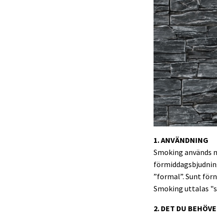
1. ANVÄNDNING
Smoking används nä
förmiddagsbjudning
”formal”. Sunt förn
Smoking uttalas "s
2. DET DU BEHÖVE