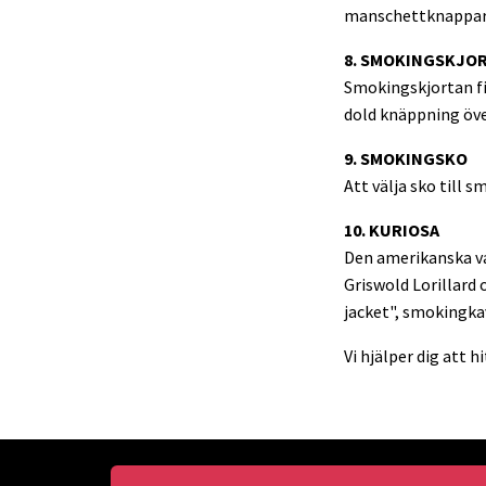
manschettknappar. K
8. SMOKINGSKJO
Smokingskjortan f
dold knäppning över
9. SMOKINGSKO
Att välja sko till s
10. KURIOSA
Den amerikanska va
Griswold Lorillard 
jacket", smokingkav
Vi hjälper dig att h