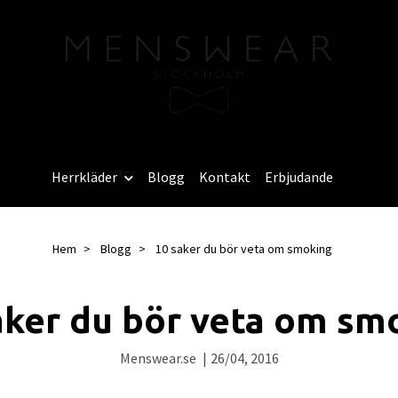
Herrkläder
Blogg
Kontakt
Erbjudande
Hem
Blogg
10 saker du bör veta om smoking
aker du bör veta om sm
Menswear.se
|
26/04, 2016