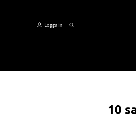
Logga in
10 s