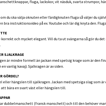
nschettknappar, fluga, lackskor, vit näsduk, svarta strumpor, hän
om du ska välja oknuten eller färdigknuten fluga så väljer du själv
en bra instruktionsvideo på ex. Youtube och lär dig knyta den. Fluga
ETTE
e korrekt och mycket elegant. Vill du ta ut svängarna så gör du det
.
LER SJALKRAGE
gen är mindre formell än jackan med spetsig krage som är den fina
en vanlig kavaj). Sjalkragen är av siden.
ER GÖRDEL?
 eller hängslen till sjalkragen. Jackan med spetsiga slag som är d
att bära en svart väst eller hängslen till.
APPAR
ar dubbelmanschett (fransk manschett) och till den behöver ma