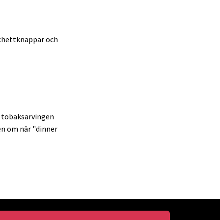
schettknappar och
a tobaksarvingen
en om när "dinner