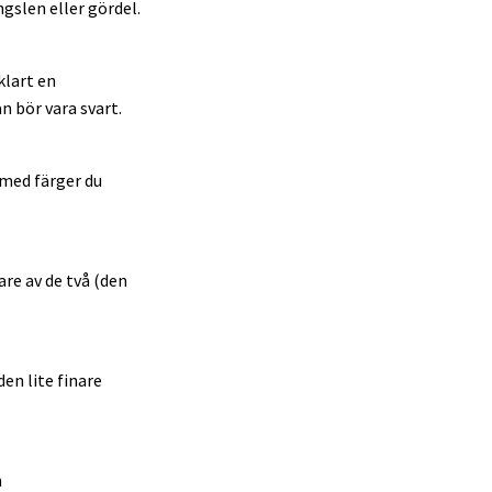
gslen eller gördel.
klart en
n bör vara svart.
 med färger du
re av de två (den
en lite finare
n