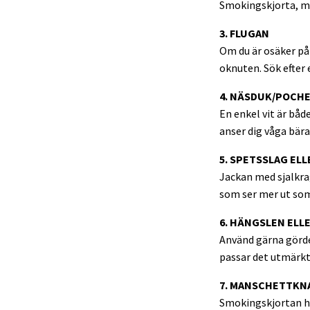
Smokingskjorta, ma
3. FLUGAN
Om du är osäker på 
oknuten. Sök efter 
4. NÄSDUK/POCH
En enkel vit är båd
anser dig våga bära
5. SPETSSLAG EL
Jackan med sjalkra
som ser mer ut som 
6. HÄNGSLEN ELL
Använd gärna gördel
passar det utmärkt 
7. MANSCHETTKN
Smokingskjortan h