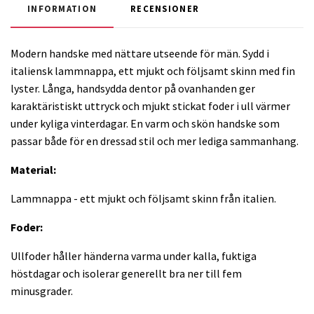
INFORMATION
RECENSIONER
Modern handske med nättare utseende för män. Sydd i
italiensk lammnappa, ett mjukt och följsamt skinn med fin
lyster. Långa, handsydda dentor på ovanhanden ger
karaktäristiskt uttryck och mjukt stickat foder i ull värmer
under kyliga vinterdagar. En varm och skön handske som
passar både för en dressad stil och mer lediga sammanhang.
Material:
Lammnappa - e
tt mjukt och följsamt skinn från italien.
Foder:
Ullfoder håller händerna varma under kalla, fuktiga
höstdagar och isolerar generellt bra ner till fem
minusgrader.