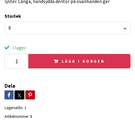
lyster. Långa, handsydda dentor på ovanhanden ger
Storlek
8
I lager.
LÄGG I KORGEN
Dela
Lagersaldo:
1
Artikelnummer:
8